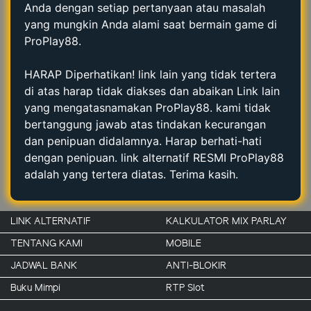
Anda dengan setiap pertanyaan atau masalah
yang mungkin Anda alami saat bermain game di
ProPlay88.
HARAP Diperhatikan! link lain yang tidak tertera
di atas harap tidak diakses dan abaikan Link lain
yang mengatasnamakan ProPlay88. kami tidak
bertanggung jawab atas tindakan kecurangan
dan penipuan didalamnya. Harap berhati-hati
dengan penipuan. link alternatif RESMI ProPlay88
adalah yang tertera diatas. Terima kasih.
LINK ALTERNATIF
KALKULATOR MIX PARLAY
TENTANG KAMI
MOBILE
JADWAL BANK
ANTI-BLOKIR
Buku Mimpi
RTP Slot